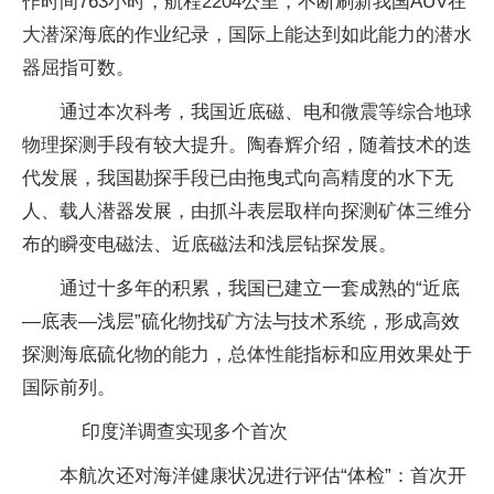
作时间763小时，航程2204公里，不断刷新我国AUV在
大潜深海底的作业纪录，国际上能达到如此能力的潜水
器屈指可数。
通过本次科考，我国近底磁、电和微震等综合地球
物理探测手段有较大提升。陶春辉介绍，随着技术的迭
代发展，我国勘探手段已由拖曳式向高精度的水下无
人、载人潜器发展，由抓斗表层取样向探测矿体三维分
布的瞬变电磁法、近底磁法和浅层钻探发展。
通过十多年的积累，我国已建立一套成熟的“近底
—底表—浅层”硫化物找矿方法与技术系统，形成高效
探测海底硫化物的能力，总体性能指标和应用效果处于
国际前列。
印度洋调查实现多个首次
本航次还对海洋健康状况进行评估“体检”：首次开