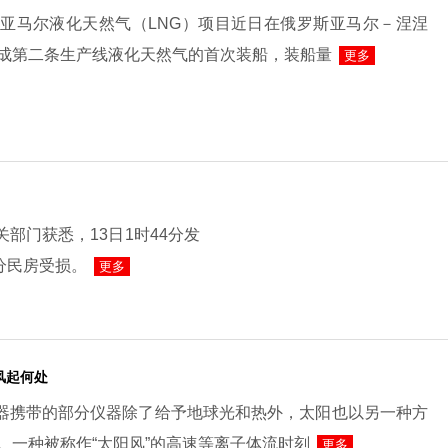
亚马尔液化天然气（LNG）项目近日在俄罗斯亚马尔－涅涅
成第二条生产线液化天然气的首次装船，装船量
更多
部门获悉，13日1时44分发
分民房受损。
更多
风起何处
测器携带的部分仪器除了给予地球光和热外，太阳也以另一种方
。一种被称作“太阳风”的高速等离子体流时刻
更多