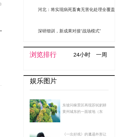
3
河北：将实现病死畜禽无害化处理全覆盖
深研细训，新成果对接“战场模式”
浏览排行
24小时
一周
娱乐图片
湖北黄冈：遗爱湖畅
东坡问稼景区再现苏轼躬耕
想曲
黄州城东的一面坡地（东
坡）的场景，景...
在影帝哥哥黄渤的调
《一出好戏》的邋遢外形让