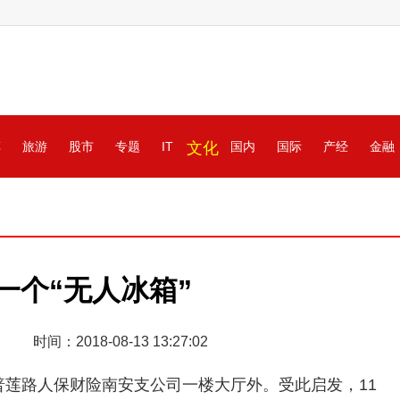
车
旅游
股市
专题
IT
文化
国内
国际
产经
金融
一个“无人冰箱”
时间：2018-08-13 13:27:02
区普莲路人保财险南安支公司一楼大厅外。受此启发，11