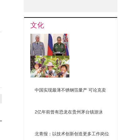
文化
俄组建新机构深化国防改革
南昌罗亭镇葡萄喜获丰收
中国实现最薄不锈钢箔量产 可论克卖
2亿年前曾有恐龙在贵州茅台镇游泳
北青报：以技术创新创造更多工作岗位