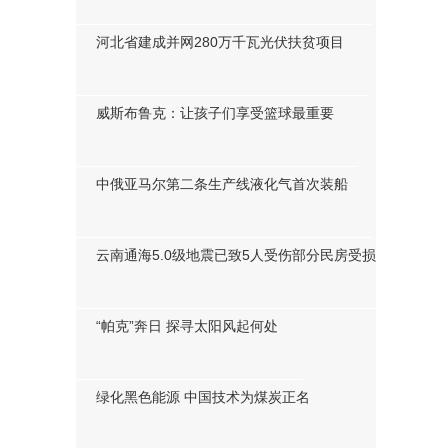
谭卓最新写真曝光 眼神坚定有力
河北省建成并网280万千瓦光伏扶贫项目
威斯布鲁克：让孩子们享受篮球最重要
中俄亚马尔第二条生产线液化气首次装船
云南通海5.0级地震已致5人受伤部分民房受损
“帕克”奔日 探寻太阳风起何处
绿化黑色能源 中国技术为煤炭正名