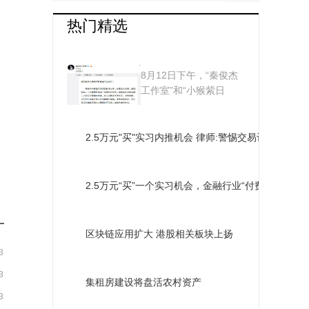
热门精选
杨紫评论张雪迎怎么
8月12日下午，“秦俊杰
回事？ 秦俊杰杨紫分
工作室”和“小猴紫日
志”都发布了一则...
手张雪迎躺枪
2.5万元"买"实习内推机会 律师:警惕交易诈骗
2.5万元“买”一个实习机会，金融行业“付费内推”疑点
区块链应用扩大 港股相关板块上扬
3
3
集租房建设将盘活农村资产
3