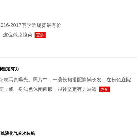
16-2017赛季常规赛最有价
。这位俄克拉荷
更多
神坚定有力
杂志写真曝光。照片中，一袭长裙搭配慵懒长发，在粉色庭院
笑；或一身浅色休闲西服，眼神坚定有力展露
更多
产线液化气首次装船