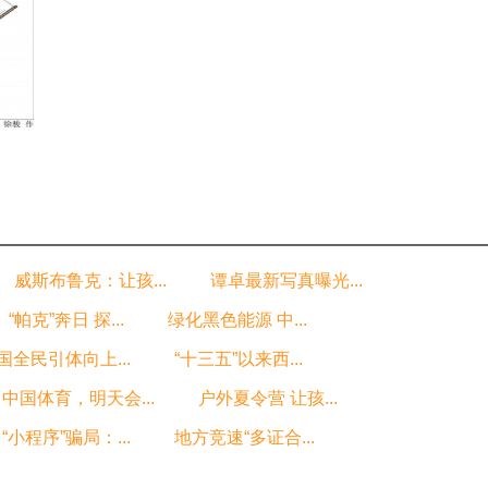
授权
威斯布鲁克：让孩...
谭卓最新写真曝光...
“帕克”奔日 探...
绿化黑色能源 中...
国全民引体向上...
“十三五”以来西...
中国体育，明天会...
户外夏令营 让孩...
“小程序”骗局：...
地方竞速“多证合...