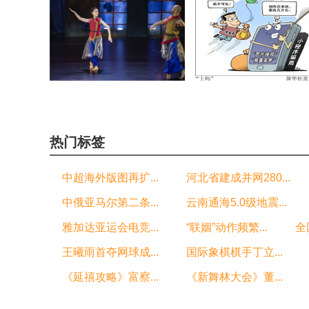
《新舞林大会》董洁“舞”力全
“小程序”骗局：打着官方
开
幌子 套路环环相扣
热门标签
中超海外版图再扩...
河北省建成并网280...
中俄亚马尔第二条...
云南通海5.0级地震...
雅加达亚运会电竞...
“联姻”动作频繁...
全
王曦雨首夺网球成...
国际象棋棋手丁立...
《延禧攻略》富察...
《新舞林大会》董...