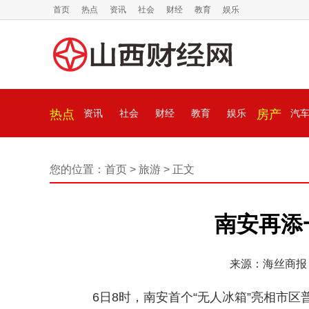
首页
热点
资讯
社会
财经
教育
娱乐
热点
资讯
社会
财经
教育
娱乐
房产
汽
您的位置：
首页
>
旅游
> 正文
南安再添
来源：海丝商报
6日8时，南安首个“无人冰箱”亮相市