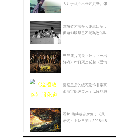
教下 张艺兴奉献了"一
人几乎认不出张艺兴来。张
艺兴（左一）...
出好戏"
影版《爱情公寓》
陈赫娄艺潇等人继续出演，
成"欺诈片" 凭口碑赚钱
但电影版早已不是熟悉的味
道。袁弘承担...
才是出路
《爱情公寓》变"盗墓
三部新片同天上映，《一出
公寓" 观众批"挂羊头卖
好戏》昨日票房反超《爱情
公寓》三部新...
狗肉"
《延禧攻略》服化道
富察皇后的绒花发饰非常亮
的"秘密" 透过热播剧感
眼清宫织绣类扇子以缂丝最
为精美《延禧...
受非遗之美
电影《风语咒》：瑕
看片·热映鉴定对象：《风
瑜互见 值得鼓励
语咒》上映日期：2018年8
月3日自《大圣...