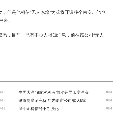
，但是他相信“无人冰箱”之花将开遍整个南安。他也
中来。
获悉，目前，已有不少人得知消息，前往该公司“无人
中国大洋49航次科考 首次开展印度洋海
8-13
08-1
退市制度渐完备 年内退市公司或达6家
8-13
08-1
域微塑料调查
底部企稳信号不断强化
8-13
08-1